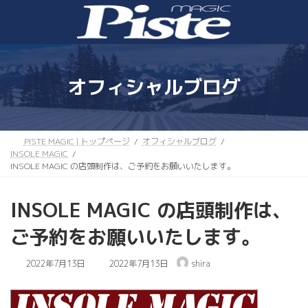
コ
ナ
ン
ビ
テ
ゲ
ン
ー
ツ
シ
へ
ョ
オフィシャルブログ
ス
ン
キ
に
ッ
移
プ
動
PISTE MAGIC | トップページ
オフィシャルブログ
INSOLE MAGIC
INSOLE MAGIC の店頭制作は、ご予約をお願いいたします。
INSOLE MAGIC の店頭制作は、
ご予約をお願いいたします。
最
2022年7月13日
2022年7月13日
shira
終
更
新