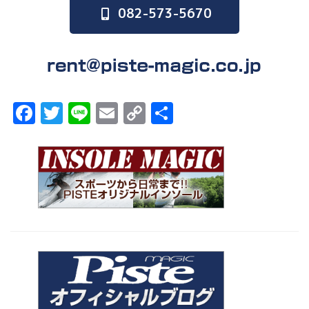
082-573-5670
F
T
Li
E
C
共
a
w
n
m
o
有
c
it
e
ai
p
e
t
l
y
b
er
Li
o
n
o
k
k