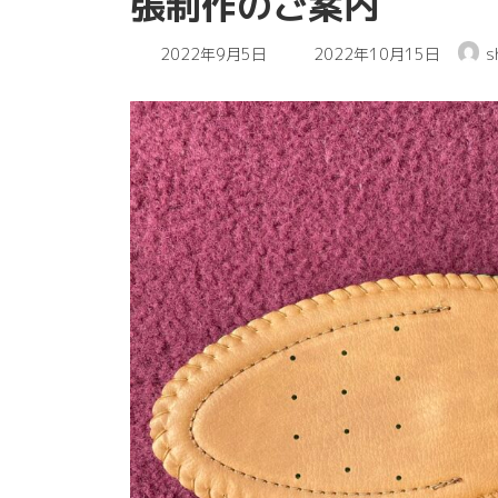
張制作のご案内
最
2022年9月5日
2022年10月15日
s
終
更
新
日
時
: