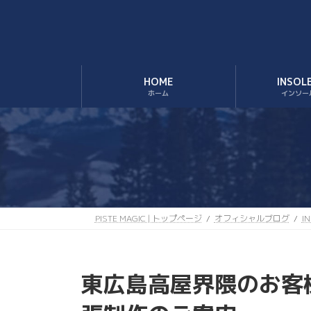
コ
ナ
ン
ビ
テ
ゲ
ン
ー
ツ
シ
HOME
INSOL
へ
ョ
ホーム
インソー
ス
ン
キ
に
ッ
移
プ
動
PISTE MAGIC | トップページ
オフィシャルブログ
I
東広島高屋界隈のお客様に