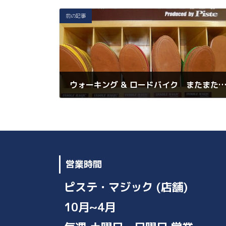
e
t
l
y
b
er
Li
前の記事
o
n
o
k
k
ウォーキング & ロードバイク またまたレビューいただきまし
2022年8月30日
営業時間
ピステ・マジック (店舗)
10月~4月