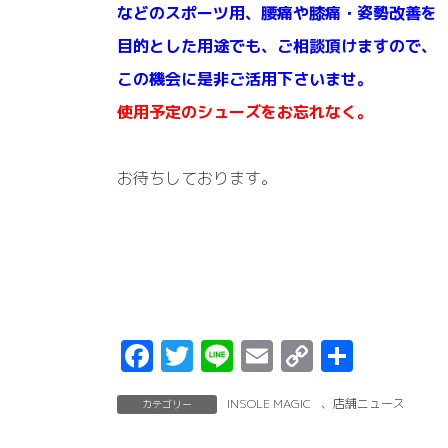
などのスポーツ用、腰痛や膝痛・姿勢改善を
目的とした用途でも、ご相談頂けますので、
この機会に是非ご活用下さいませ。
使用予定のシューズをお忘れなく。
お待ちしております。
F
T
Li
E
C
共
a
w
n
m
o
有
INSOLE MAGIC
、
店舗ニュース
カテゴリー
c
it
e
ai
p