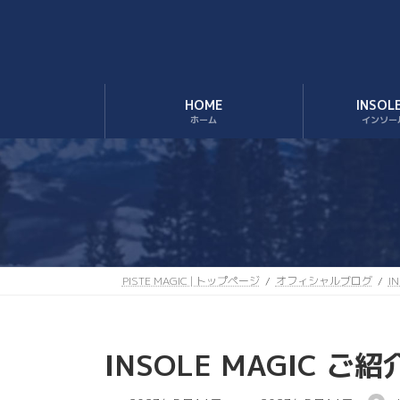
コ
ナ
ン
ビ
テ
ゲ
ン
ー
ツ
シ
HOME
INSOL
へ
ョ
ホーム
インソー
ス
ン
キ
に
ッ
移
プ
動
PISTE MAGIC | トップページ
オフィシャルブログ
I
INSOLE MAGIC 
最