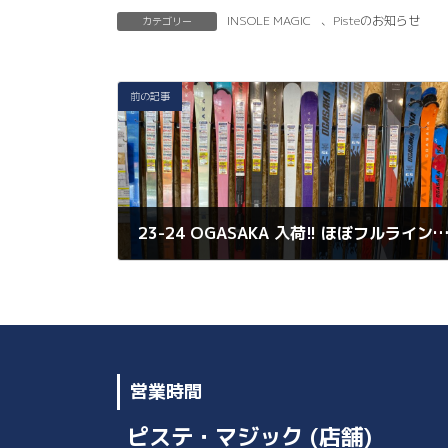
a
w
n
m
o
有
INSOLE MAGIC
、
Pisteのお知らせ
カテゴリー
c
it
e
ai
p
e
t
l
y
b
er
Li
前の記事
o
n
o
k
k
23-24 OGASAKA 入荷!! ほぼフルラインナップ
2023年5月12日
営業時間
ピステ・マジック (店舗)