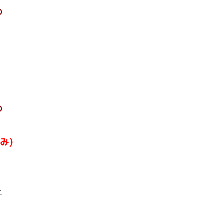
の
の
み)
え
)