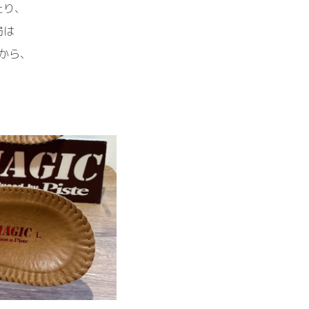
たり、
局は
から、