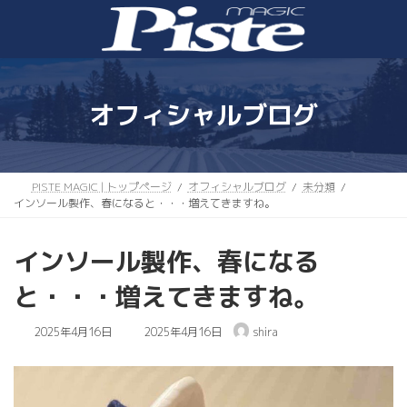
コ
ナ
ン
ビ
テ
ゲ
ン
ー
ツ
シ
へ
ョ
オフィシャルブログ
ス
ン
キ
に
ッ
移
プ
動
PISTE MAGIC | トップページ
オフィシャルブログ
未分類
インソール製作、春になると・・・増えてきますね。
インソール製作、春になる
と・・・増えてきますね。
最
2025年4月16日
2025年4月16日
shira
終
更
新
日