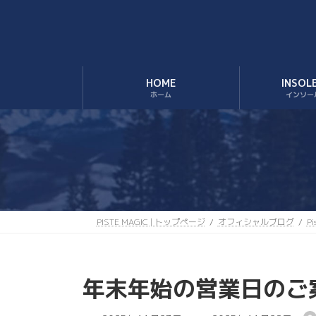
コ
ナ
ン
ビ
テ
ゲ
ン
ー
ツ
シ
HOME
INSOL
へ
ョ
ホーム
インソー
ス
ン
キ
に
ッ
移
プ
動
PISTE MAGIC | トップページ
オフィシャルブログ
P
年末年始の営業日のご
最