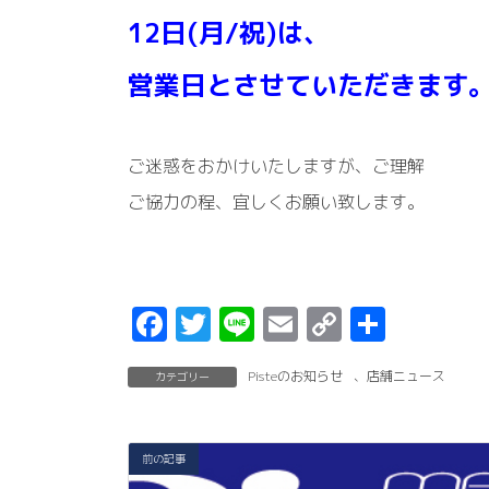
12日(月/祝)は、
営業日とさせていただきます
ご迷惑をおかけいたしますが、ご理解
ご協力の程、宜しくお願い致します。
F
T
Li
E
C
共
a
w
n
m
o
有
Pisteのお知らせ
、
店舗ニュース
カテゴリー
c
it
e
ai
p
e
t
l
y
b
er
Li
前の記事