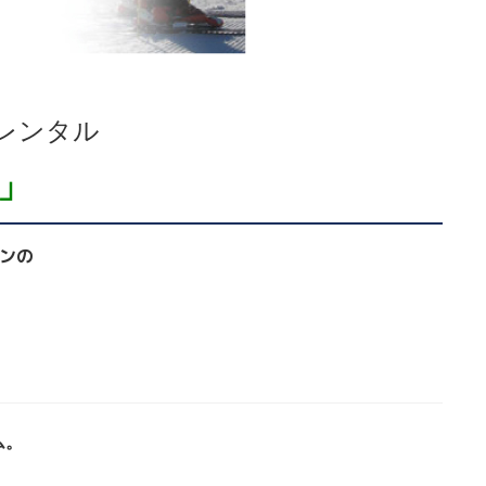
レンタル
U」
ンの
ム。