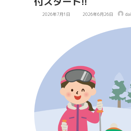
付スタート!!
最
2026年7月1日
2026年6月26日
da
終
更
新
日
時
: