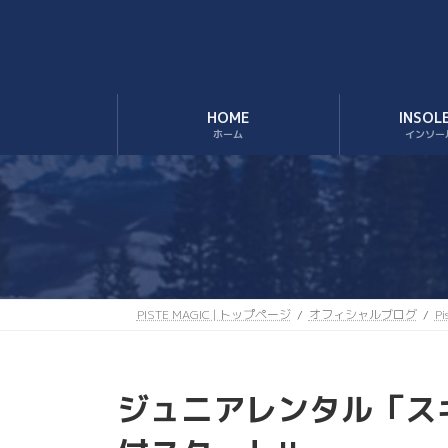
コ
ナ
ン
ビ
テ
ゲ
ン
ー
ツ
シ
HOME
INSOL
へ
ョ
ホーム
インソー
ス
ン
キ
に
ッ
移
プ
動
PISTE MAGIC | トップページ
オフィシャルブログ
P
ジュニアレンタル「スキ