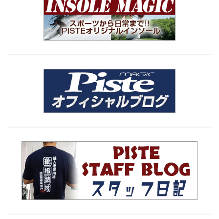
ー
ー
ー
の
ジ
ジ
ジ
ペ
ー
ジ
送
り