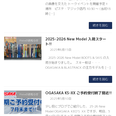
の画像を交えた トークイベントを開催予定 !!
場所 ピステ・マジック店内 10:30 〜 (当初13
時 […]
続きを読む
2025-2026 New Model 入荷スター
Pisteのお知らせ
ト!!
2025年6月15日
2025-2026 New Model BOOTS & SKIS の入
荷が始まりました。 スキー板は・・・
OGASAKA & BLASTRACK の主力モデルを […]
続きを読む
OGASAKA KS-XX ご予約受付終了間近!!
Pisteのお知らせ
2025年5月10日
少し前にブログでご紹介した、 25-26 New
Model OGASAKA KEO'S XX ですが、明日、5