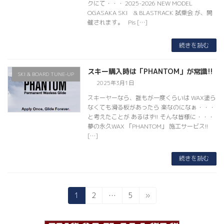
クにて・・・ 2025-2026 NEW MODEL
OGASAKA SKI & BLASTRACK 試乗会 が、開
催されます。 Pis […]
続きを読む
スキー購入時は「PHANTOM」が常識!!
SKI & BOARD TUNE-UP
2025年3月1日
スキーヤーなら、誰もが一度くらいは WAX塗ら
なくても滑る板があったら 楽なのになぁ・・・
と考えたことが あるはず!! そんな皆様に・・・
夢の永久WAX 「PHANTOM」 施工サービス!!
[…]
続きを読む
固
固
固
1
2
…
5
»
投
定
定
定
稿
ペ
ペ
ペ