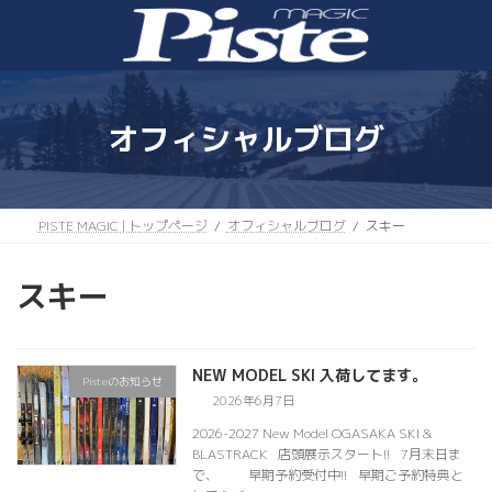
コ
ナ
ン
ビ
テ
ゲ
ン
ー
ツ
シ
へ
ョ
オフィシャルブログ
ス
ン
キ
に
ッ
移
プ
動
PISTE MAGIC | トップページ
オフィシャルブログ
スキー
スキー
NEW MODEL SKI 入荷してます。
Pisteのお知らせ
2026年6月7日
2026-2027 New Model OGASAKA SKI &
BLASTRACK 店頭展示スタート!! 7月末日ま
で、 早期予約受付中!! 早期ご予約特典と