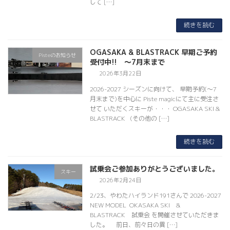
して […]
続きを読む
OGASAKA & BLASTRACK 早期ご予約
Pisteのお知らせ
受付中!! ～7月末まで
2026年3月22日
2026-2027 シーズンに向けて、 早期予約(～7
月末まで)を中心に Piste magicにて主に受注さ
せて いただくスキーが・・・ OGASAKA SKI &
BLASTRACK (その他の […]
続きを読む
試乗会ご参加ありがとうございました。
スキー
2026年2月24日
2/23、やわたハイランド191さんで 2026-2027
NEW MODEL OKASAKA SKI &
BLASTRACK 試乗会 を開催させていただきま
した。 前日、前々日の異 […]