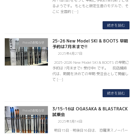
月11日(日)をもって 早期ご予約の受付終了とな
るようです。 もともと限定生産のモデルで、そ
こに 全国的 […]
続きを読む
25-26 New Model SKI & BOOTS 早期
Pisteのお知らせ
予約は7月末まで!!
2025年4月27日
2025-2026 New Model SKI & BOOTS の早期ご
予約は 7月末まで!! 受付中!! です。 前店舗時
代は、期間を決めての早期 受注会として開催し
て […]
続きを読む
3/15-16は OGASAKA & BLASTRACK
Pisteのお知らせ
試乗会
2025年3月14日
明日15日・明後日16日は、 恐羅漢スノーパー