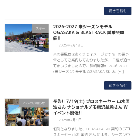
続きを読む
2026-2027 来シーズンモデル
スキー
OGASAKA & BLASTRACK 試乗会開
催!!
2026年2月18日
※開催風景はあくまでイメージです※ 開催予
告としてご案内しておりましたが、 日程が迫っ
てまいりましたので、詳細情報!! 2026-2027
(来シーズン) モデル OGASAKA SKI &a […]
続きを読む
予告!! 7/19(土) プロスキーヤー 山木匡
Pisteのお知らせ
浩さん ナショナルデモ唐沢航希さん W
イベント開催!!
2025年7月1日
恒例となりました、OGASAKA SKI 契約の プロ
スキーヤー 山木 匡浩 さん による、シーズン中