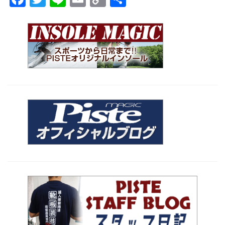
a
w
n
m
o
有
c
it
e
ai
p
e
t
l
y
b
er
Li
o
n
o
k
k