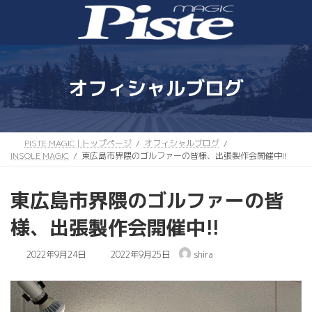
コ
ナ
ン
ビ
テ
ゲ
ン
ー
ツ
シ
へ
ョ
オフィシャルブログ
ス
ン
キ
に
ッ
移
プ
動
PISTE MAGIC | トップページ
オフィシャルブログ
INSOLE MAGIC
東広島市界隈のゴルファーの皆様、出張製作会開催中!!
東広島市界隈のゴルファーの皆
様、出張製作会開催中!!
最
2022年9月24日
2022年9月25日
shira
終
更
新
日