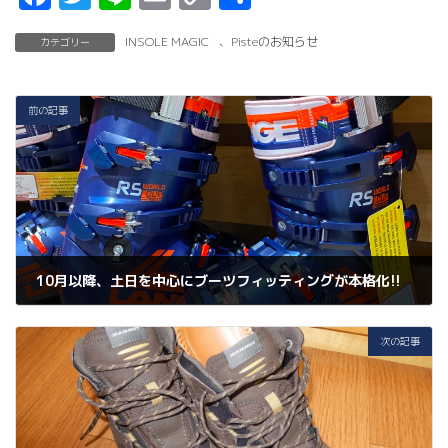
a
w
n
m
o
有
INSOLE MAGIC
、
Pisteのお知らせ
カテゴリー
c
it
e
ai
p
e
t
l
y
b
er
Li
前の記事
o
n
o
k
k
10月以降、土日を中心にブーツフィッティングが本格化!!
2022年9月11日
次の記事