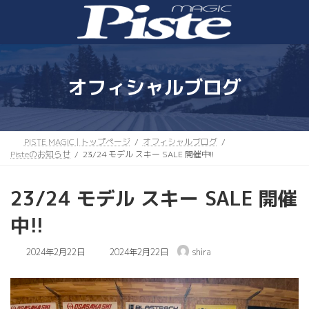
コ
ナ
ン
ビ
テ
ゲ
ン
ー
ツ
シ
へ
ョ
オフィシャルブログ
ス
ン
キ
に
ッ
移
プ
動
PISTE MAGIC | トップページ
オフィシャルブログ
Pisteのお知らせ
23/24 モデル スキー SALE 開催中!!
23/24 モデル スキー SALE 開催
中!!
最
2024年2月22日
2024年2月22日
shira
終
更
新
日