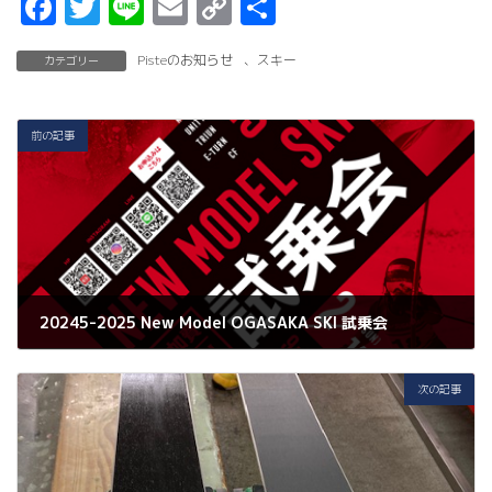
F
T
Li
E
C
共
a
w
n
m
o
有
Pisteのお知らせ
、
スキー
カテゴリー
c
it
e
ai
p
e
t
l
y
b
er
Li
前の記事
o
n
o
k
k
20245-2025 New Model OGASAKA SKI 試乗会
2024年2月9日
次の記事