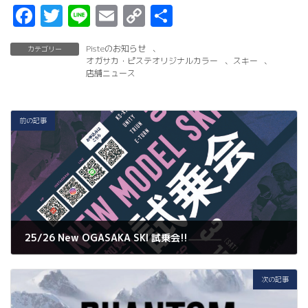
F
T
Li
E
C
共
a
w
n
m
o
有
Pisteのお知らせ
、
カテゴリー
c
it
e
ai
p
オガサカ・ピステオリジナルカラー
、
スキー
、
e
t
l
y
店舗ニュース
b
er
Li
o
n
前の記事
o
k
k
25/26 New OGASAKA SKI 試乗会!!
2025年2月18日
次の記事