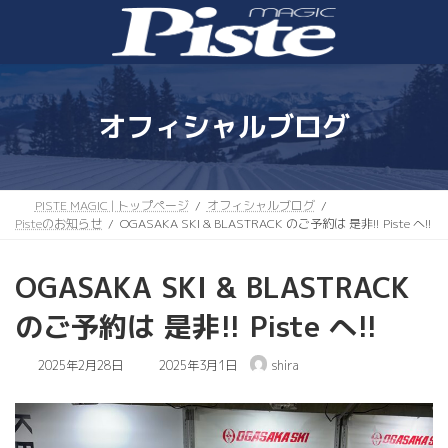
コ
ナ
ン
ビ
テ
ゲ
ン
ー
ツ
シ
へ
ョ
オフィシャルブログ
ス
ン
キ
に
ッ
移
プ
動
PISTE MAGIC | トップページ
オフィシャルブログ
Pisteのお知らせ
OGASAKA SKI & BLASTRACK のご予約は 是非!! Piste へ!!
OGASAKA SKI & BLASTRACK
のご予約は 是非!! Piste へ!!
最
2025年2月28日
2025年3月1日
shira
終
更
新
日