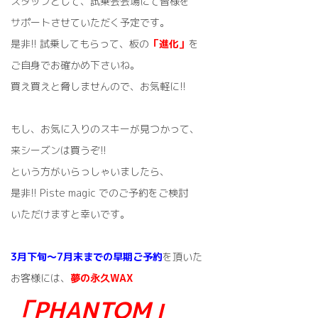
スタッフとして、試乗会会場にて皆様を
サポートさせていただく予定です。
是非!! 試乗してもらって、板の
「進化」
を
ご自身でお確かめ下さいね。
買え買えと脅しませんので、お気軽に!!
もし、お気に入りのスキーが見つかって、
来シーズンは買うぞ!!
という方がいらっしゃいましたら、
是非!! Piste magic でのご予約をご検討
いただけますと幸いです。
3月下旬～7月末までの早期ご予約
を頂いた
お客様には、
夢の永久WAX
「PHANTOM」