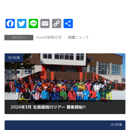
F
T
Li
E
C
共
a
w
n
m
o
有
Pisteのお知らせ
、
店舗ニュース
カテゴリー
c
it
e
ai
p
e
t
l
y
b
er
Li
前の記事
o
n
o
k
k
2026年3月 北海道旭川ツアー 募集開始!!
2025年8月28日
次の記事