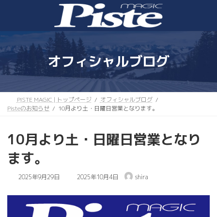
コ
ナ
ン
ビ
テ
ゲ
ン
ー
ツ
シ
へ
ョ
オフィシャルブログ
ス
ン
キ
に
ッ
移
プ
動
PISTE MAGIC | トップページ
オフィシャルブログ
Pisteのお知らせ
10月より土・日曜日営業となります。
10月より土・日曜日営業となり
ます。
最
2025年9月29日
2025年10月4日
shira
終
更
新
日