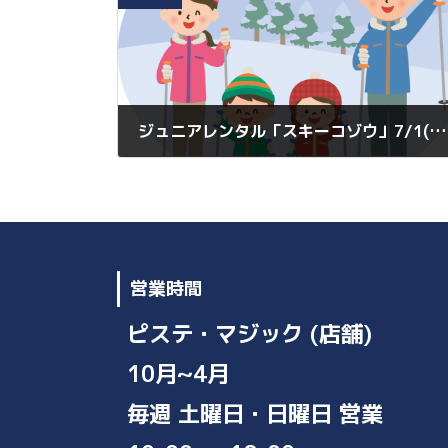
o
n
o
k
k
ジュニアレンタル「スキーコゾウ」7/1(水)より受付スタート!!
2026年7月1日
営業時間
ピステ・マジック (店舗)
10月~4月
毎週 土曜日・日曜日 営業