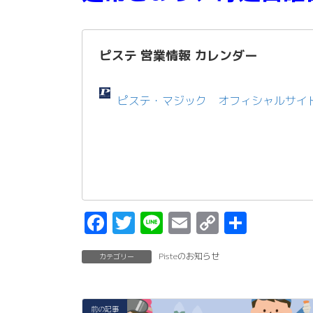
ピステ 営業情報 カレンダー
ピステ・マジック オフィシャルサイ
F
T
Li
E
C
共
a
w
n
m
o
有
Pisteのお知らせ
カテゴリー
c
it
e
ai
p
e
t
l
y
b
er
Li
前の記事