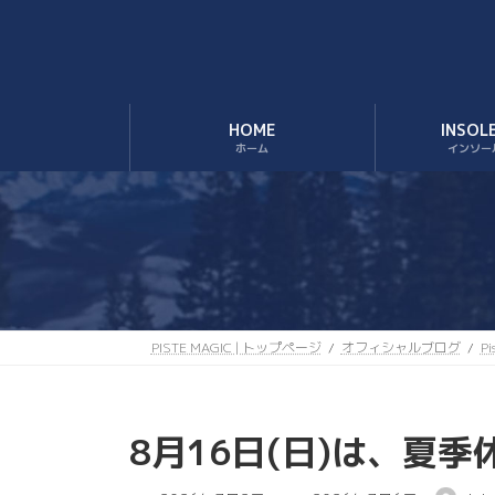
コ
ナ
ン
ビ
テ
ゲ
ン
ー
ツ
シ
HOME
INSOL
へ
ョ
ホーム
インソー
ス
ン
キ
に
ッ
移
プ
動
PISTE MAGIC | トップページ
オフィシャルブログ
P
8月16日(日)は、夏
最