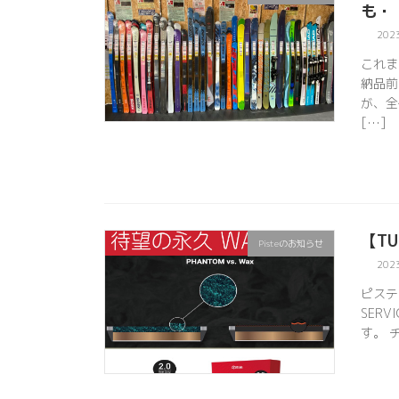
も・
202
これま
納品前
が、全
[…]
【T
Pisteのお知らせ
202
ピステチ
SER
す。 