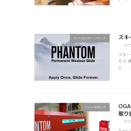
スキ
SKI & BOARD TUNE-UP
202
スキー
たら 
に・・
OGA
Pisteのお知らせ
取り扱
202
Tune