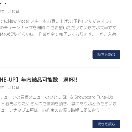
・・
3年11月19日
でにNew Model スキーをお買い上げ(ご予約) いただきまして、
のチューンナップを同時に ご希望いただいている方が大半です
体の60% くらいは、作業が全て完了しております。 が、入荷
続きを読む
UNE-UP】年内納品可能数 満杯!!
3年11月12日
ューンの看板メニューのひとつ Ski & Snowboard Tune-Up
VICE 春先よりたくさんのご依頼を頂き、誠にありがとうございま
チューンナップ工房は、お約束のお渡し時期に間に合う […]
続きを読む