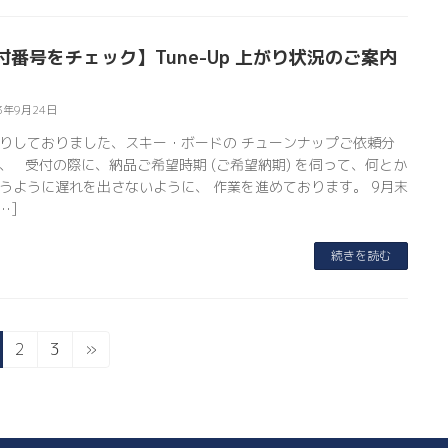
付番号をチェック】Tune-Up 上がり状況のご案内
3年9月24日
りしておりました、スキー・ボードの チューンナップご依頼分
、 受付の際に、納品ご希望時期 (ご希望納期) を伺って、何とか
うように遅れを出さないように、 作業を進めております。 9月末
…]
続きを読む
固
固
2
3
»
定
定
ペ
ペ
ー
ー
ジ
ジ