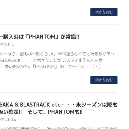
続きを読む
ー購入時は「PHANTOM」が常識!!
5年3月1日
ヤーなら、誰もが一度くらいは WAX塗らなくても滑る板があっ
楽なのになぁ・・・と考えたことが あるはず!! そんな皆様
・ 夢の永久WAX 「PHANTOM」 施工サービス!! […]
続きを読む
SAKA & BLASTRACK etc・・・来シーズン以降も
い確定!! そして、PHANTOMも!!
5年1月12日
-Up の委託先業者様から、 PisteでのTune-Up受付サービスを継続