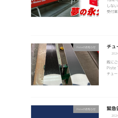
しない
受付業
チュ
Pisteのお知らせ
202
既にご
Pis
チュー
緊急告
Pisteのお知らせ
202