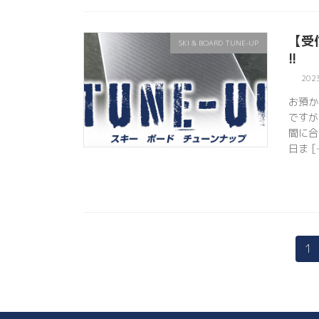
【受
SKI & BOARD TUNE-UP
!!
202
お預か
ですが
間に合
日ま [
固
1
投
定
稿
ペ
ー
の
ジ