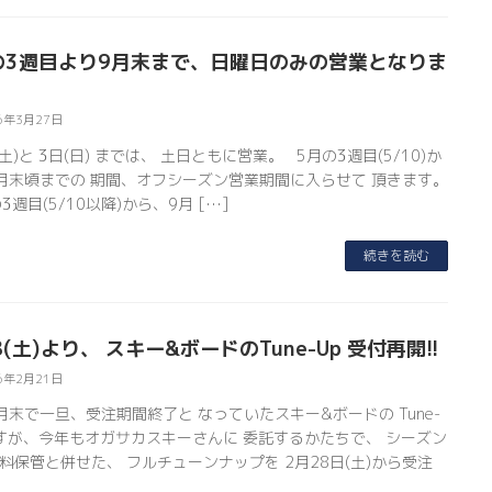
の3週目より9月末まで、日曜日のみの営業となりま
6年3月27日
(土)と 3日(日) までは、 土日ともに営業。 5月の3週目(5/10)か
月末頃までの 期間、オフシーズン営業期間に入らせて 頂きます。
3週目(5/10以降)から、9月 […]
続きを読む
8(土)より、 スキー&ボードのTune-Up 受付再開!!
6年2月21日
月末で一旦、受注期間終了と なっていたスキー&ボードの Tune-
ですが、今年もオガサカスキーさんに 委託するかたちで、 シーズン
料保管と併せた、 フルチューンナップを 2月28日(土)から受注