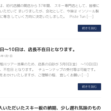
te は、初代店舗の開店から 37年間、 スキー専門店として、皆様に
いただいて まいりましたが、会社として、今後は インソール製
に専念 していく方向に決定いたしました。 Piste Tun […]
続きを読む
8日～10日は、店長不在日となります。
4年1月1日
旭川ツアー添乗のため、店長の白砂が 3月8日(金) ～10日(日)
、不在日 となります。 チューンナップの受付等は可能です。
をおかけいたしますが、ご理解の程、 宜しくお願い […]
続きを読む
入いただいたスキー板の納期、少し遅れ気味のもの