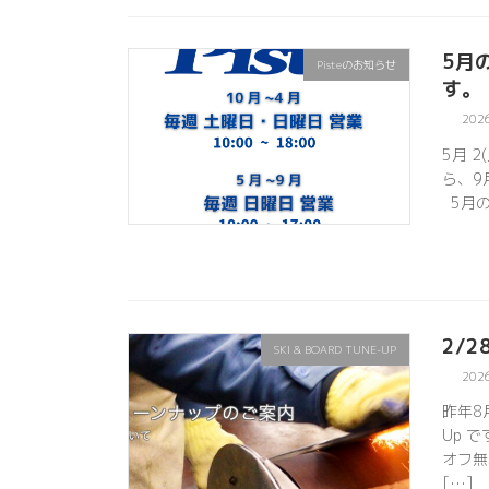
5月
Pisteのお知らせ
す。
202
5月 2
ら、9
5月の
2/2
SKI & BOARD TUNE-UP
202
昨年8
Up 
オフ無
[…]