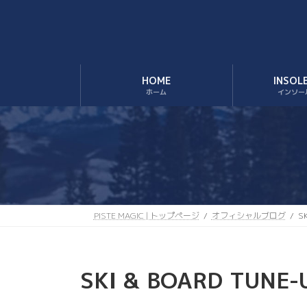
コ
ナ
ン
ビ
テ
ゲ
ン
ー
ツ
シ
HOME
INSOL
へ
ョ
ホーム
インソー
ス
ン
キ
に
ッ
移
プ
動
PISTE MAGIC | トップページ
オフィシャルブログ
S
SKI & BOARD TUNE-