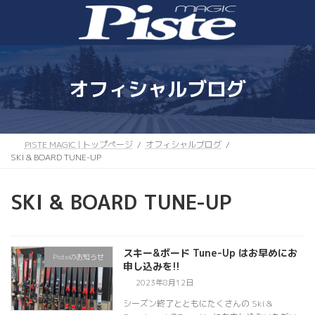
コ
ナ
ン
ビ
テ
ゲ
ン
ー
ツ
シ
へ
ョ
オフィシャルブログ
ス
ン
キ
に
ッ
移
プ
動
PISTE MAGIC | トップページ
オフィシャルブログ
SKI & BOARD TUNE-UP
SKI & BOARD TUNE-UP
スキー&ボード Tune-Up はお早めにお
Pisteのお知らせ
申し込みを!!
2023年8月12日
シーズン終了とともにたくさんの Ski &