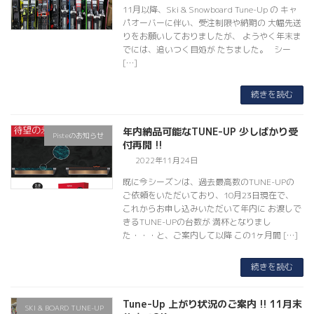
11月以降、Ski & Snowboard Tune-Up の キャ
パオーバーに伴い、受注制限や納期の 大幅先送
りをお願いしておりましたが、 ようやく年末ま
でには、追いつく目処が たちました。 シー
[…]
続きを読む
年内納品可能なTUNE-UP 少しばかり受
Pisteのお知らせ
付再開 !!
2022年11月24日
既に今シーズンは、過去最高数のTUNE-UPの
ご依頼をいただいており、10月23日現在で、
これからお申し込みいただいて年内に お渡しで
きるTUNE-UPの台数が 満杯となりまし
た・・・と、ご案内して以降 この1ヶ月間 […]
続きを読む
Tune-Up 上がり状況のご案内 !! 11月末
SKI & BOARD TUNE-UP