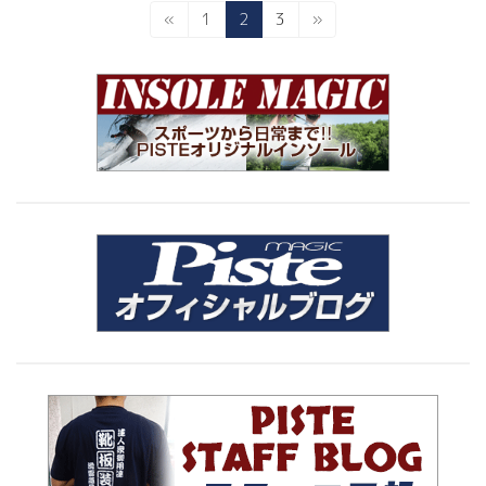
固
固
固
«
1
2
3
»
投
定
定
定
稿
ペ
ペ
ペ
ー
ー
ー
の
ジ
ジ
ジ
ペ
ー
ジ
送
り