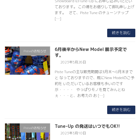
Snowboard のTune-Up にお申し込みいただい
ております。 この場をお借りして御礼申し上げ
ます。 さて、Piste Tune のチューンナップ
[…]
続きを読む
6月後半からNew Model 展示予定で
Pisteのお知らせ
す。
2023年5月26日
Piste Tuneの主な販売期間は3月末〜8月末まで
と なっておりますので、既にNew Modelのご予
約を いただいているお客様も多いのです
が・・・・ やっぱりモノを見てみんとね
ぇ・・・と、お考えの お […]
続きを読む
Tune-Up の発送はいつでもOK!!
Pisteのお知らせ
2023年3月10日