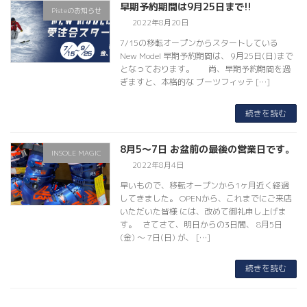
早期予約期間は9月25日まで!!
Pisteのお知らせ
2022年8月20日
7/15の移転オープンからスタートしている
New Model 早期予約期間は、 9月25日(日)まで
となっております。 尚、早期予約期間を過
ぎますと、本格的な ブーツフィッテ […]
続きを読む
8月5～7日 お盆前の最後の営業日です。
INSOLE MAGIC
2022年8月4日
早いもので、移転オープンから1ヶ月近く経過
してきました。 OPENから、これまでにご来店
いただいた皆様 には、改めて御礼申し上げま
す。 さてさて、明日からの3日間、 8月5日
(金) ～ 7日(日) が、 […]
続きを読む