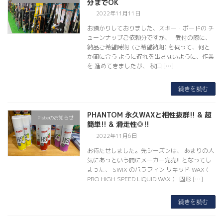
分までOK
2022年11月11日
お預かりしておりました、スキー・ボードの チ
ューンナップご依頼分ですが、 受付の際に、
納品ご希望時期 (ご希望納期) を伺って、何と
か間に合う ように遅れを出さないように、作業
を 進めてきましたが、 秋口 […]
続きを読む
PHANTOM 永久WAXと相性抜群!! & 超
Pisteのお知らせ
簡単!! & 滑走性◎!!
2022年11月6日
お待たせしました。先シーズンは、 あまりの人
気にあっという間にメーカー完売!! となってし
まった、 SWIX のパラフィン リキッド WAX (
PRO HIGH SPEED LIQUID WAX ) 固形 […]
続きを読む