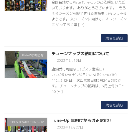
全国各地からPiste Tune-Up のご依頼を いただ
いております。 ありがとうございます。 そろ
そろシーズンを終了される皆様も いらっしゃる
ようです。 来シーズンに向けて、オフシーズン
に やっておく準 […]
続きを読む
チューンナップの納期について
Pisteのお知らせ
2023年2月13日
店頭受付可能な日(ピステ営業日)
2/24(金)25(土)26(日) 3/ 3(金) 3/10(金)
11(土) 12(日) 次回営業日は2月24日(金)で
す。 チューンナップの納期は、3月上旬(1日～
10 […]
続きを読む
Tune-Up 年明けからは正常化!!
SKI & BOARD TUNE-UP
2022年12月27日