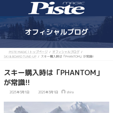
コ
ナ
ン
ビ
テ
ゲ
ン
ー
ツ
シ
へ
ョ
オフィシャルブログ
ス
ン
キ
に
ッ
移
プ
動
PISTE MAGIC | トップページ
オフィシャルブログ
SKI & BOARD TUNE-UP
スキー購入時は「PHANTOM」が常識!!
スキー購入時は「PHANTOM」
が常識!!
最
2025年3月1日
2025年3月1日
shira
終
更
新
日