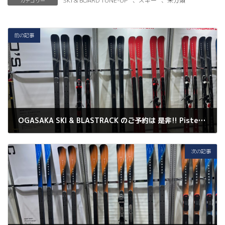
SKI & BOARD TUNE-UP
、
スキー
、
未分類
カテゴリー
c
it
e
ai
p
e
t
l
y
b
er
Li
前の記事
o
n
o
k
k
OGASAKA SKI & BLASTRACK のご予約は 是非!! Piste へ!!
2025年2月28日
次の記事