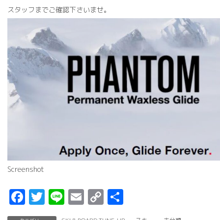
スタッフまでご確認下さいませ。
Screenshot
F
T
Li
E
C
共
a
w
n
m
o
有